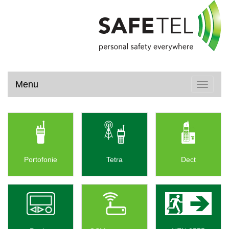
Menu
Toggle
navigati
Portofonie
Tetra
Dect